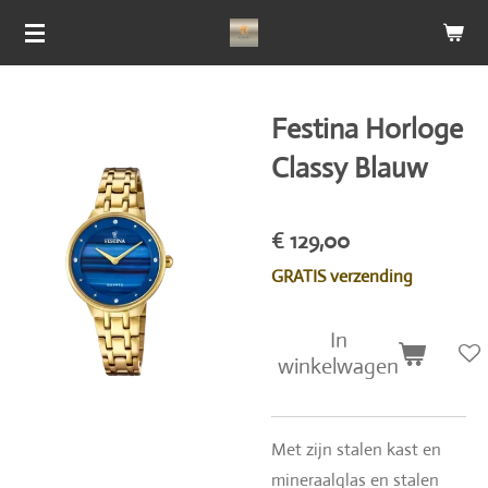
Ga
direct
naar
de
Festina Horloge
hoofdinhoud
Classy Blauw
€ 129,00
GRATIS verzending
In
winkelwagen
Met zijn stalen kast en
mineraalglas en stalen