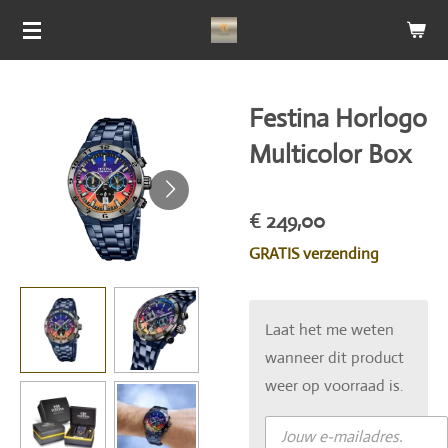
Ga
direct
naar
de
Festina Horlogo
hoofdinhoud
Multicolor Box
€ 249,00
GRATIS verzending
Laat het me weten
wanneer dit product
weer op voorraad is.