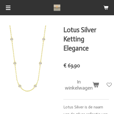
Ga
direct
naar
de
Lotus Silver
hoofdinhoud
Ketting
Elegance
€ 69,90
In
winkelwagen
Lotus Silver is de naam