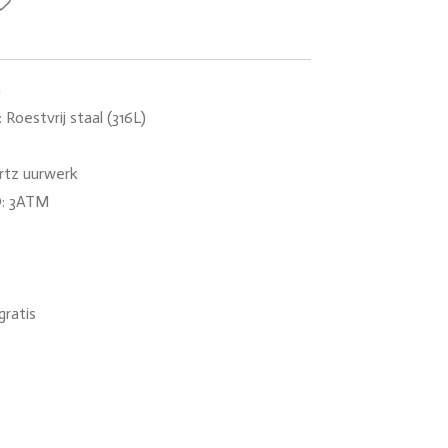
m
estvrij staal (316L)
tz uurwerk
: 3ATM
gratis