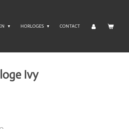
EN
HORLOGES
CONTACT
loge Ivy