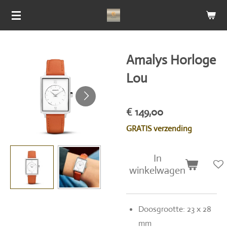
Ga
direct
naar
de
Amalys Horloge
hoofdinhoud
Lou
€ 149,00
GRATIS verzending
In
winkelwagen
Doosgrootte: 23 x 28
mm