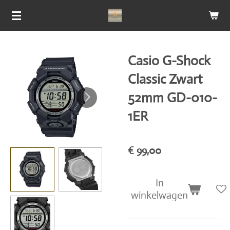
Ga
direct
naar
de
Casio G-Shock
hoofdinhoud
Classic Zwart
52mm GD-010-
1ER
€ 99,00
In
winkelwagen