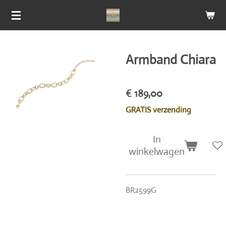
Ga
direct
naar
de
Armband Chiara
hoofdinhoud
€ 189,00
GRATIS verzending
In
winkelwagen
BR2599G