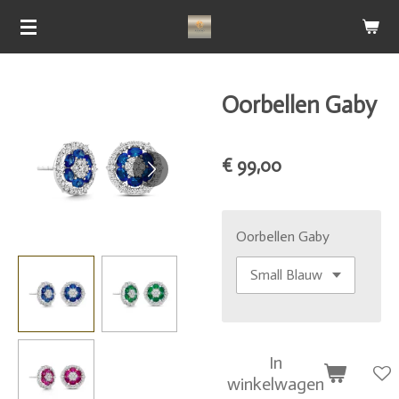
Ga
direct
naar
de
Oorbellen Gaby
hoofdinhoud
€ 99,00
Oorbellen Gaby
In
winkelwagen