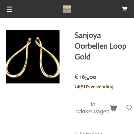
Ga
direct
naar
de
Sanjoya
hoofdinhoud
Oorbellen Loop
Gold
€ 165,00
GRATIS verzending
In
winkelwagen