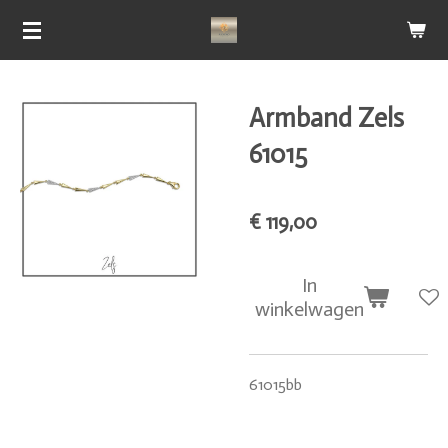
Ga
direct
naar
de
Armband Zels
hoofdinhoud
61015
€ 119,00
In
winkelwagen
61015bb