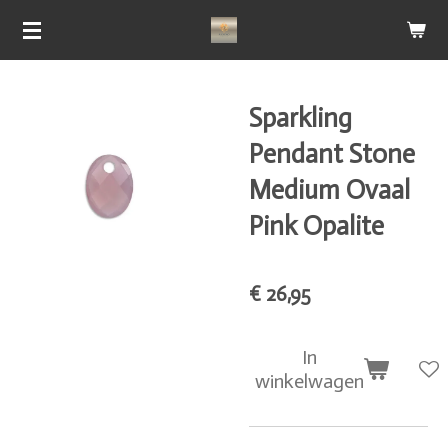
Ga
direct
naar
de
Sparkling
hoofdinhoud
Pendant Stone
Medium Ovaal
Pink Opalite
€ 26,95
In
winkelwagen