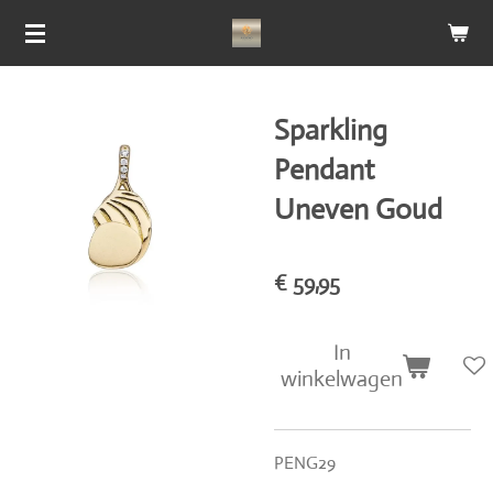
Ga
direct
naar
de
Sparkling
hoofdinhoud
Pendant
Uneven Goud
€ 59,95
In
winkelwagen
PENG29