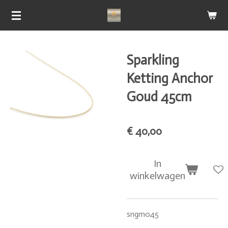
Ga
direct
naar
de
Sparkling
hoofdinhoud
Ketting Anchor
Goud 45cm
€ 40,00
In
winkelwagen
sngm045