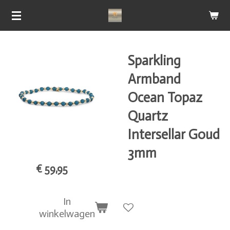
Ga
direct
naar
de
Sparkling
hoofdinhoud
Armband
Ocean Topaz
Quartz
Intersellar Goud
3mm
€ 59,95
In
winkelwagen