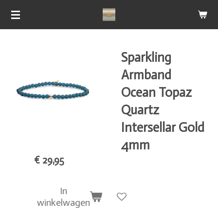
Ga
direct
naar
de
Sparkling
hoofdinhoud
Armband
Ocean Topaz
Quartz
Intersellar Gold
4mm
€ 29,95
In
winkelwagen