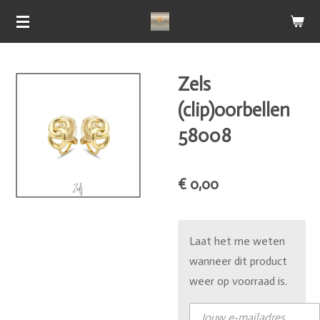
Ga
direct
naar
de
Zels
hoofdinhoud
(clip)oorbellen
58008
€ 0,00
Laat het me weten
wanneer dit product
weer op voorraad is.