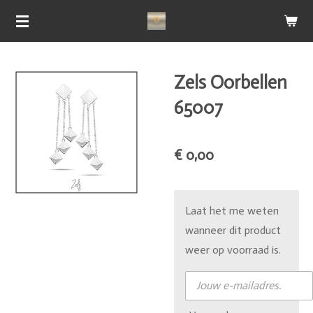
Ga
direct
naar
de
Zels Oorbellen
hoofdinhoud
65007
€ 0,00
Laat het me weten
wanneer dit product
weer op voorraad is.