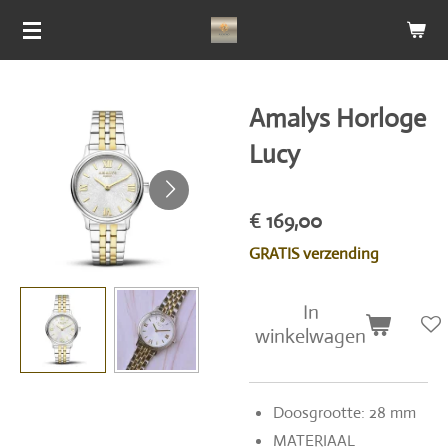
Ga
direct
naar
de
Amalys Horloge
hoofdinhoud
Lucy
€ 169,00
GRATIS verzending
In
winkelwagen
Doosgrootte: 28 mm
MATERIAAL