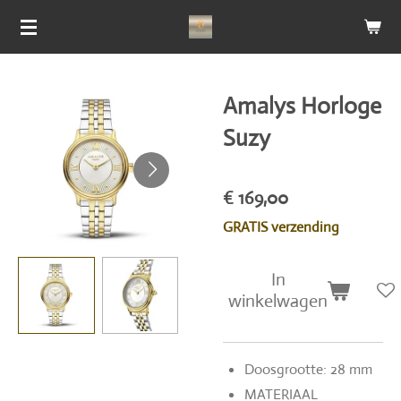
Ga
direct
naar
de
Amalys Horloge
hoofdinhoud
Suzy
€ 169,00
GRATIS verzending
In
winkelwagen
Doosgrootte: 28 mm
MATERIAAL