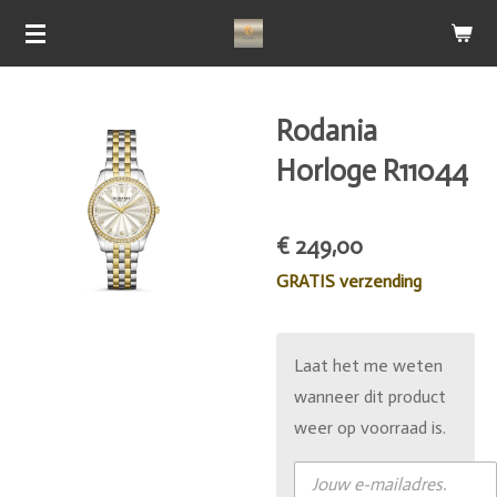
Ga
direct
naar
de
Rodania
hoofdinhoud
Horloge R11044
€ 249,00
GRATIS verzending
Laat het me weten
wanneer dit product
weer op voorraad is.