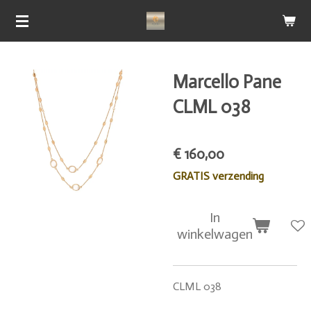
Ga
direct
naar
de
Marcello Pane
hoofdinhoud
CLML 038
€ 160,00
GRATIS verzending
In
winkelwagen
CLML 038