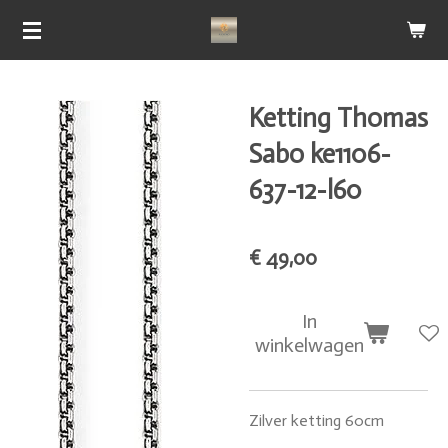
Ga
direct
naar
de
Ketting Thomas
hoofdinhoud
Sabo ke1106-
637-12-l60
€ 49,00
In
winkelwagen
Zilver ketting 60cm