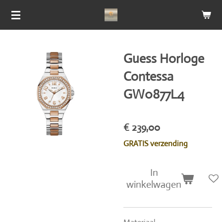
Ga
direct
naar
de
Guess Horloge
hoofdinhoud
Contessa
GW0877L4
€ 239,00
GRATIS verzending
In
winkelwagen