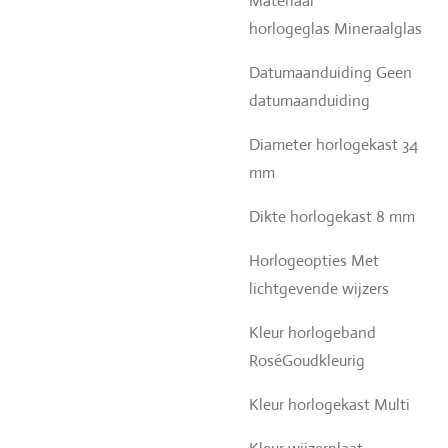
Materiaal
horlogeglas
Mineraalglas
Datumaanduiding
Geen
datumaanduiding
Diameter horlogekast 34
mm
Dikte horlogekast 8 mm
Horlogeopties Met
lichtgevende wijzers
Kleur horlogeband
RoséGoudkleurig
Kleur horlogekast Multi