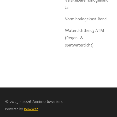
Verstelbare horlogeband
Ja
Vorm horlogekast Rond
Waterdichtheid3 ATM
(Regen- &
spatwaterdicht)
© 2025 - 2026 Annimo Juweliers
Powered by
JouwWeb