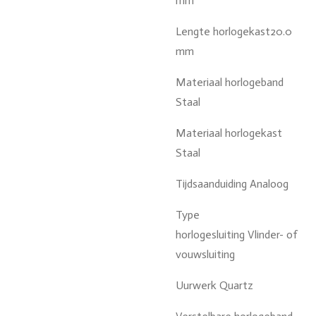
mm
Lengte horlogekast20.0
mm
Materiaal horlogeband
Staal
Materiaal horlogekast
Staal
Tijdsaanduiding Analoog
Type
horlogesluiting
Vlinder- of
vouwsluiting
Uurwerk
Quartz