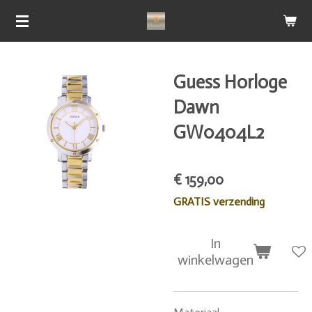
Ga
direct
naar
de
Guess Horloge
hoofdinhoud
Dawn
GW0404L2
€ 159,00
GRATIS verzending
In
winkelwagen