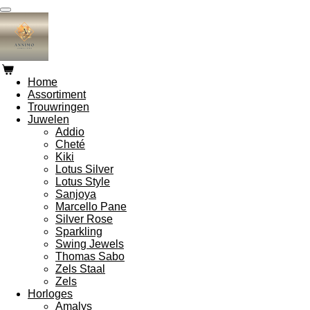
Ga
direct
naar
de
hoofdinhoud
Home
Assortiment
Trouwringen
Juwelen
Addio
Cheté
Kiki
Lotus Silver
Lotus Style
Sanjoya
Marcello Pane
Silver Rose
Sparkling
Swing Jewels
Thomas Sabo
Zels Staal
Zels
Horloges
Amalys