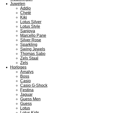
Juwelen
Addio
Cheté
Kiki
Lotus Silver
Lotus Style
Sanjoya
Marcello Pane
Silver Rose
Sparkling
Swing Jewels
Thomas Sabo
Zels Staal
Zels
Horloges
Amalys
Boss
Casio
Casio G-Shock
Festina
Jaguar
Guess Men
Guess
Lotus
Lotus Kids