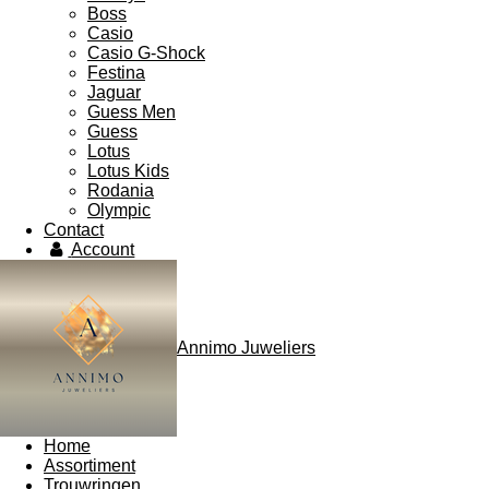
Boss
Casio
Casio G-Shock
Festina
Jaguar
Guess Men
Guess
Lotus
Lotus Kids
Rodania
Olympic
Contact
Account
Annimo Juweliers
Home
Assortiment
Trouwringen