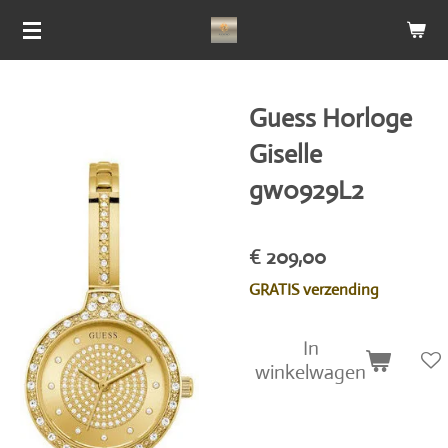
Ga
direct
naar
de
Guess Horloge
hoofdinhoud
Giselle
gw0929L2
€ 209,00
GRATIS verzending
In
winkelwagen