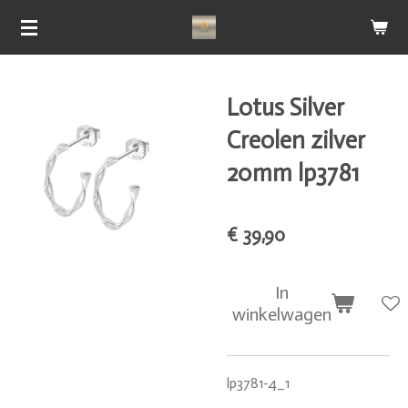
Ga
direct
naar
de
Lotus Silver
hoofdinhoud
Creolen zilver
20mm lp3781
€ 39,90
In
winkelwagen
lp3781-4_1