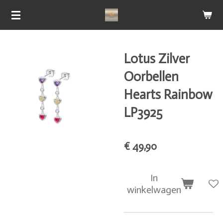
Ga
direct
naar
de
Lotus Zilver
hoofdinhoud
Oorbellen
Hearts Rainbow
LP3925
€ 49,90
In
winkelwagen