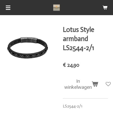
Ga
direct
naar
de
Lotus Style
hoofdinhoud
armband
LS2544-2/1
€ 24,90
In
winkelwagen
LS2544-2/1