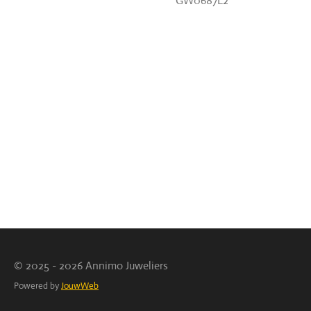
GW0687L2
© 2025 - 2026 Annimo Juweliers
Powered by
JouwWeb