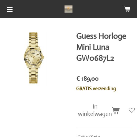
Ga
direct
naar
de
Guess Horloge
hoofdinhoud
Mini Luna
GW0687L2
€ 189,00
GRATIS verzending
In
winkelwagen