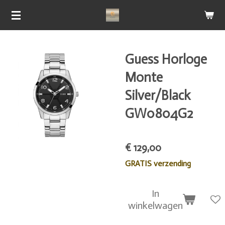
Ga
direct
naar
de
Guess Horloge
hoofdinhoud
Monte
Silver/Black
GW0804G2
€ 129,00
GRATIS verzending
In
winkelwagen